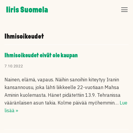
Skip
Iiris Suomela
to
content
Ihmisoikeudet
Ihmisoikeudet eivät ole kaupan
7.10.2022
Nainen, elämä, vapaus. Näihin sanoihin kiteytyy Iranin
kansannousu, joka lähti liikkeelle 22-vuotiaan Mahsa
Aminin kuolemasta. Hänet pidätettiin 13.9. Tehranissa
vääränlaisen asun takia. Kolme päivää myöhemmin…
Lue
lisää »