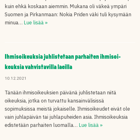
kuin ehkä koskaan aiemmin. Mukana oli väkeä ympäri
Suomen ja Pirkanmaan: Nokia Priden väki tuli kysymään
minua…
Lue lisää »
Ihmisoi­keuksia juhliste­taan parhaiten ihmisoi­
keuksia vahvista­villa laeilla
10.12.2021
Tänään ihmisoikeuksien päivänä juhlistetaan niitä
oikeuksia, jotka on turvattu kansainvälisissä
sopimuksissa meistä jokaiselle. Ihmisoikeudet eivät ole
vain juhlapäivän tai juhlapuheiden asia. Ihmisoikeuksia
edistetään parhaiten luomalla…
Lue lisää »