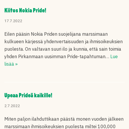
Kiitos Nokia Pride!
17.7.2022
Eilen pääsin Nokia Priden suojelijana marssimaan
kulkueen kärjessä yhdenvertaisuuden ja ihmisoikeuksien
puolesta. On valtavan suuri ilo ja kunnia, että sain toimia
yhden Pirkanmaan uusimman Pride-tapahtuman…
Lue
lisää »
Upeaa Prideä kaikille!
2.7.2022
Miten paljon ilahduttikaan päästä monen vuoden jälkeen
marssimaan ihmisoikeuksien puolesta miltei 100,000