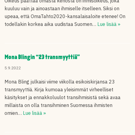
Oikeus päättää omasta kehosta on ihmisoikeus, joka
kuuluu vain ja ainoastaan ihmiselle itselleen. Siksi on
upeaa, että OmaTahto2020-kansalaisaloite etenee! On
todellakin korkea aika uudistaa Suomen…
Lue lisää »
Mona Blingin “23 transmyyttiä”
5.9.2022
Mona Bling julkaisi viime viikolla esikoiskirjansa 23
transmyyttiä. Kirja kumoaa yleisimmät virheelliset
käsitykset ja ennakkoluulot transihmisistä sekä avaa
millaista on olla transihminen Suomessa ihmisten
omien…
Lue lisää »