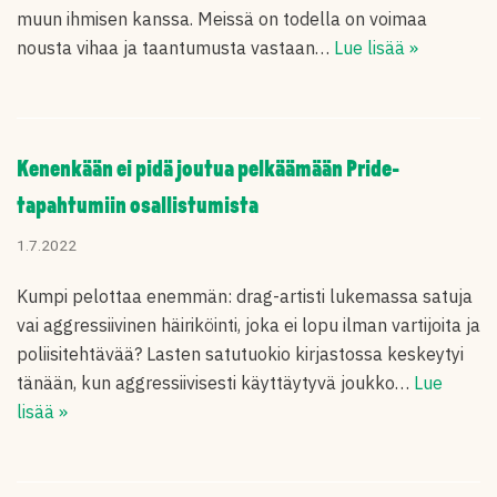
muun ihmisen kanssa. Meissä on todella on voimaa
nousta vihaa ja taantumusta vastaan…
Lue lisää »
Kenenkään ei pidä joutua pelkäämään Pride-
tapahtumiin osallistumista
1.7.2022
Kumpi pelottaa enemmän: drag-artisti lukemassa satuja
vai aggressiivinen häiriköinti, joka ei lopu ilman vartijoita ja
poliisitehtävää? Lasten satutuokio kirjastossa keskeytyi
tänään, kun aggressiivisesti käyttäytyvä joukko…
Lue
lisää »