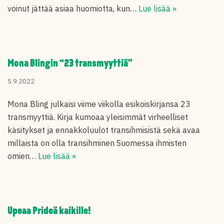
voinut jättää asiaa huomiotta, kun…
Lue lisää »
Mona Blingin “23 transmyyttiä”
5.9.2022
Mona Bling julkaisi viime viikolla esikoiskirjansa 23
transmyyttiä. Kirja kumoaa yleisimmät virheelliset
käsitykset ja ennakkoluulot transihmisistä sekä avaa
millaista on olla transihminen Suomessa ihmisten
omien…
Lue lisää »
Upeaa Prideä kaikille!