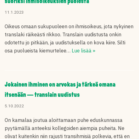
suoriksi ihmisoikeuksien puolesta
11.1.2023
Oikeus omaan sukupuoleen on ihmisoikeus, jota nykyinen
translaki räikeästi rikkoo. Translain uudistusta onkin
odotettu jo pitkään, ja uudistuksella on kova kiire. Silti
osa puolueista kiemurtelee…
Lue lisää »
Jokainen ihminen on arvokas ja tärkeä omana
itsenään — translain uudistus
5.10.2022
On kamalaa joutua aloittamaan puhe eduskunnassa
pyytämällä anteeksi kollegoiden aiempia puheita. Ne
olivat kuitenkin niin rajusti transihmisiä polkevia, että en