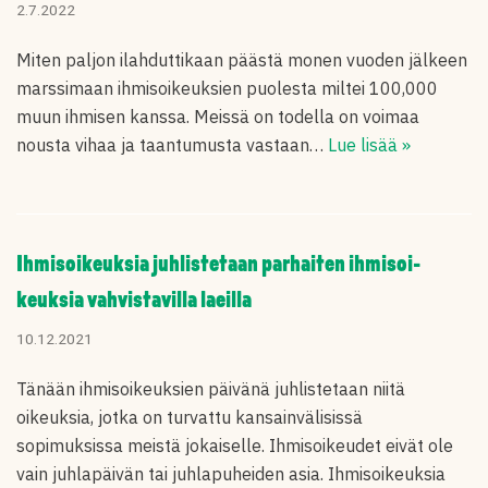
2.7.2022
Miten paljon ilahduttikaan päästä monen vuoden jälkeen
marssimaan ihmisoikeuksien puolesta miltei 100,000
muun ihmisen kanssa. Meissä on todella on voimaa
nousta vihaa ja taantumusta vastaan…
Lue lisää »
Ihmisoi­keuksia juhliste­taan parhaiten ihmisoi­
keuksia vahvista­villa laeilla
10.12.2021
Tänään ihmisoikeuksien päivänä juhlistetaan niitä
oikeuksia, jotka on turvattu kansainvälisissä
sopimuksissa meistä jokaiselle. Ihmisoikeudet eivät ole
vain juhlapäivän tai juhlapuheiden asia. Ihmisoikeuksia