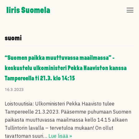
Skip
Iiris Suomela
to
content
suomi
“Suomen paikka muuttuvassa maailmassa” -
keskustelu ulkoministeri Pekka Haaviston kanssa
Tampereella ti 21.3. klo 14:15
16.3.2023
Loistouutisia: Ulkoministeri Pekka Haavisto tulee
Tampereelle 21.3.2023. Pääsemme puhumaan Suomen
paikasta muuttuvassa maailmassa kello 14.15 alkaen
Tullintorin lavalla – tervetuloa mukaan! On ollut
tavattoman suuri…
Lue lisää »