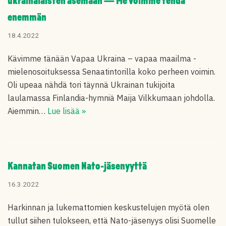
ukrainalaisten asemaan — Me voimme tehdä
enemmän
18.4.2022
Kävimme tänään Vapaa Ukraina – vapaa maailma -
mielenosoituksessa Senaatintorilla koko perheen voimin.
Oli upeaa nähdä tori täynnä Ukrainan tukijoita
laulamassa Finlandia-hymniä Maija Vilkkumaan johdolla.
Aiemmin…
Lue lisää »
Kannatan Suomen Nato-jäsenyyttä
16.3.2022
Harkinnan ja lukemattomien keskustelujen myötä olen
tullut siihen tulokseen, että Nato-jäsenyys olisi Suomelle