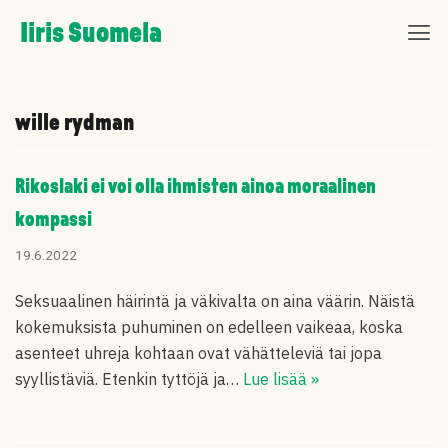
Skip
Iiris Suomela
to
content
wille rydman
Rikoslaki ei voi olla ihmisten ainoa moraalinen
kompassi
19.6.2022
Seksuaalinen häirintä ja väkivalta on aina väärin. Näistä
kokemuksista puhuminen on edelleen vaikeaa, koska
asenteet uhreja kohtaan ovat vähätteleviä tai jopa
syyllistäviä. Etenkin tyttöjä ja…
Lue lisää »