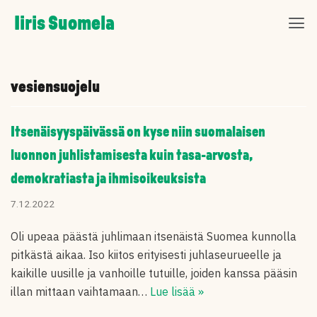
Skip
Iiris Suomela
to
content
vesiensuojelu
Itsenäisyyspäivässä on kyse niin suomalaisen
luonnon juhlistamisesta kuin tasa-arvosta,
demokratiasta ja ihmisoikeuksista
7.12.2022
Oli upeaa päästä juhlimaan itsenäistä Suomea kunnolla
pitkästä aikaa. Iso kiitos erityisesti juhlaseurueelle ja
kaikille uusille ja vanhoille tutuille, joiden kanssa pääsin
illan mittaan vaihtamaan…
Lue lisää »