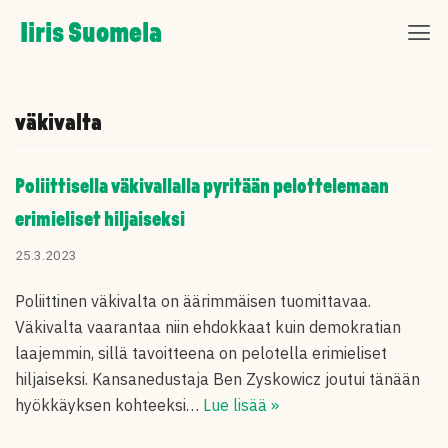
Skip
Iiris Suomela
to
content
väkivalta
Poliittisella väkivallalla pyritään pelottelemaan
erimieliset hiljaiseksi
25.3.2023
Poliittinen väkivalta on äärimmäisen tuomittavaa.
Väkivalta vaarantaa niin ehdokkaat kuin demokratian
laajemmin, sillä tavoitteena on pelotella erimieliset
hiljaiseksi. Kansanedustaja Ben Zyskowicz joutui tänään
hyökkäyksen kohteeksi…
Lue lisää »