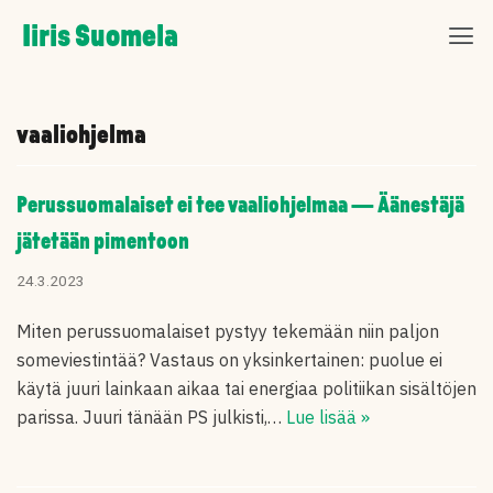
Skip
Iiris Suomela
to
content
vaaliohjelma
Perussuomalaiset ei tee vaaliohjelmaa — Äänestäjä
jätetään pimentoon
24.3.2023
Miten perussuomalaiset pystyy tekemään niin paljon
someviestintää? Vastaus on yksinkertainen: puolue ei
käytä juuri lainkaan aikaa tai energiaa politiikan sisältöjen
parissa. Juuri tänään PS julkisti,…
Lue lisää »