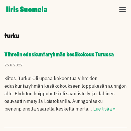
Skip
Iiris Suomela
to
content
turku
Vihreän eduskuntaryhmän kesäkokous Turussa
26.8.2022
Kiitos, Turku! Oli upeaa kokoontua Vihreiden
eduskuntaryhmän kesäkokoukseen loppukesän auringon
alle. Ehdoton huippuhetki oli saariristeily ja illallinen
osuvasti nimetyllä Loistokarilla. Auringonlasku
pienenpienellä saarella keskellä merta…
Lue lisää »