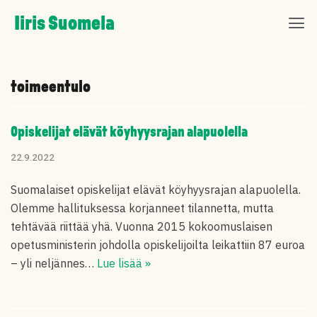
Skip
Iiris Suomela
to
content
toimeentulo
Opiskelijat elävät köyhyysrajan alapuolella
22.9.2022
Suomalaiset opiskelijat elävät köyhyysrajan alapuolella.
Olemme hallituksessa korjanneet tilannetta, mutta
tehtävää riittää yhä. Vuonna 2015 kokoomuslaisen
opetusministerin johdolla opiskelijoilta leikattiin 87 euroa
– yli neljännes…
Lue lisää »