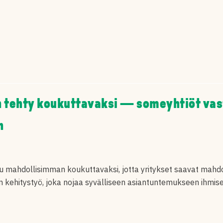
n tehty koukuttavaksi — someyhtiöt vas
n
tu mahdollisimman koukuttavaksi, jotta yritykset saavat mahd
en kehitystyö, joka nojaa syvälliseen asiantuntemukseen ihmis