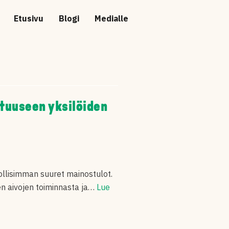
Etusivu
Blogi
Medialle
tuuseen yksilöiden
ollisimman suuret mainostulot.
en aivojen toiminnasta ja…
Lue