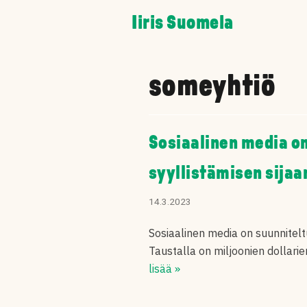
Skip
Iiris Suomela
to
content
someyhtiö
Sosiaalinen media o
syyllistämisen sijaa
14.3.2023
Sosiaalinen media on suunnitel
Taustalla on miljoonien dollari
lisää »