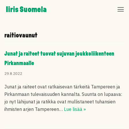
Skip
Iiris Suomela
to
content
raitiovaunut
Junat ja raiteet tuovat sujuvan joukkoliikenteen
Pirkanmaalle
29.8.2022
Junat ja raiteet ovat ratkaisevan tärkeitä Tampereen ja
Pirkanmaan tulevaisuuden kannalta. Suunta on lupaava:
jo nyt lähijunat ja ratikka ovat mullistaneet tuhansien
ihmisten arjen Tampereen…
Lue lisää »