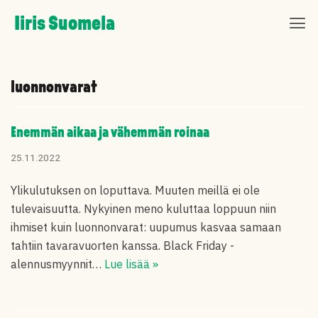
Skip
Iiris Suomela
to
content
luonnonvarat
Enemmän aikaa ja vähemmän roinaa
25.11.2022
Ylikulutuksen on loputtava. Muuten meillä ei ole
tulevaisuutta. Nykyinen meno kuluttaa loppuun niin
ihmiset kuin luonnonvarat: uupumus kasvaa samaan
tahtiin tavaravuorten kanssa. Black Friday -
alennusmyynnit…
Lue lisää »