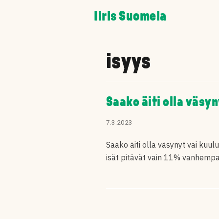
Skip
Iiris Suomela
to
content
isyys
Saako äiti olla väsy
7.3.2023
Saako äiti olla väsynyt vai kuu
isät pitävät vain 11% vanhempa