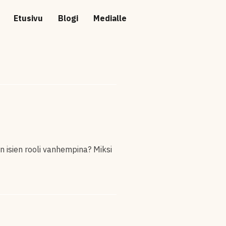
Etusivu
Blogi
Medialle
n isien rooli vanhempina? Miksi