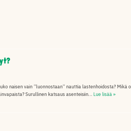
nyt?
luuko naisen vain ”luonnostaan” nauttia lastenhoidosta? Mikä o
invapaista? Surullinen katsaus asenteisiin…
Lue lisää »