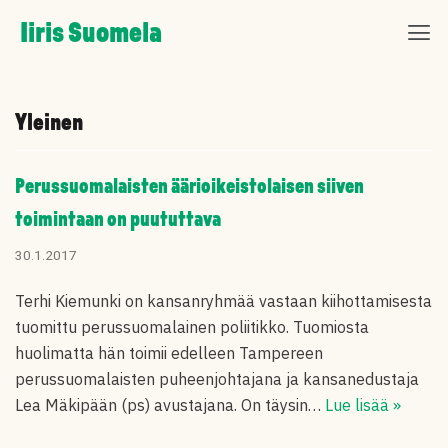
Skip
Iiris Suomela
to
content
Yleinen
Perussuomalaisten äärioikeistolaisen siiven
toimintaan on puututtava
30.1.2017
Terhi Kiemunki on kansanryhmää vastaan kiihottamisesta
tuomittu perussuomalainen poliitikko. Tuomiosta
huolimatta hän toimii edelleen Tampereen
perussuomalaisten puheenjohtajana ja kansanedustaja
Lea Mäkipään (ps) avustajana. On täysin…
Lue lisää »