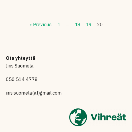
« Previous
1
…
18
19
20
Ota yhteyttä
Iiris Suomela
050 514 4778
iiris.suomela(at)gmail.com