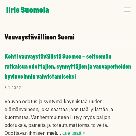
Skip
Iiris Suomela
to
content
Vauvaystävällinen Suomi
Kohti vauvays­tä­väl­listä Suomea – seitsemän
ratkaisua odottajien, synnyttä­jien ja vauvaper­heiden
hyvinvoinnin vahvista­mi­seksi
3.1.2022
Vauvan odotus ja syntymä käynnistää uuden
elämänvaiheen, joka saattaa jännittää, yllättää ja
kuormittaa. Vanhemmuuteen liittyy myös paljon
odotuksia, paineita ja toteutumattomia toiveita.
Odottavan ihmisen mieli…
Lue lisää »