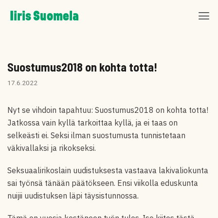
Skip
Iiris Suomela
to
content
Suostumus2018 on kohta totta!
17.6.2022
Nyt se vihdoin tapahtuu: Suostumus2018 on kohta totta!
Jatkossa vain kyllä tarkoittaa kyllä, ja ei taas on
selkeästi ei. Seksi ilman suostumusta tunnistetaan
väkivallaksi ja rikokseksi.
Seksuaalirikoslain uudistuksesta vastaava lakivaliokunta
sai työnsä tänään päätökseen. Ensi viikolla eduskunta
nuijii uudistuksen läpi täysistunnossa.