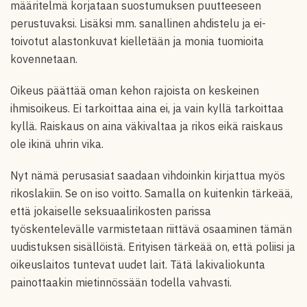
määritelmä korjataan suostumuksen puutteeseen
perustuvaksi. Lisäksi mm. sanallinen ahdistelu ja ei-
toivotut alastonkuvat kielletään ja monia tuomioita
kovennetaan.
Oikeus päättää oman kehon rajoista on keskeinen
ihmisoikeus. Ei tarkoittaa aina ei, ja vain kyllä tarkoittaa
kyllä. Raiskaus on aina väkivaltaa ja rikos eikä raiskaus
ole ikinä uhrin vika.
Nyt nämä perusasiat saadaan vihdoinkin kirjattua myös
rikoslakiin. Se on iso voitto. Samalla on kuitenkin tärkeää,
että jokaiselle seksuaalirikosten parissa
työskentelevälle varmistetaan riittävä osaaminen tämän
uudistuksen sisällöistä. Erityisen tärkeää on, että poliisi ja
oikeuslaitos tuntevat uudet lait. Tätä lakivaliokunta
painottaakin mietinnössään todella vahvasti.