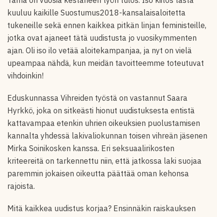
Tämä on vuosia kestäneen työn tulos. Iso kiitos tästä
kuuluu kaikille Suostumus2018-kansalaisaloitetta
tukeneille sekä ennen kaikkea pitkän linjan feministeille,
jotka ovat ajaneet tätä uudistusta jo vuosikymmenten
ajan. Oli iso ilo vetää aloitekampanjaa, ja nyt on vielä
upeampaa nähdä, kun meidän tavoitteemme toteutuvat
vihdoinkin!
Eduskunnassa Vihreiden työstä on vastannut Saara
Hyrkkö, joka on sitkeästi hionut uudistuksesta entistä
kattavampaa etenkin uhrien oikeuksien puolustamisen
kannalta yhdessä lakivaliokunnan toisen vihreän jäsenen
Mirka Soinikosken kanssa. Eri seksuaalirikosten
kriteereitä on tarkennettu niin, että jatkossa laki suojaa
paremmin jokaisen oikeutta päättää oman kehonsa
rajoista.
Mitä kaikkea uudistus korjaa? Ensinnäkin raiskauksen