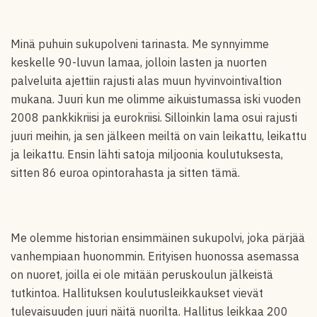
Minä puhuin sukupolveni tarinasta. Me synnyimme
keskelle 90-luvun lamaa, jolloin lasten ja nuorten
palveluita ajettiin rajusti alas muun hyvinvointivaltion
mukana. Juuri kun me olimme aikuistumassa iski vuoden
2008 pankkikriisi ja eurokriisi. Silloinkin lama osui rajusti
juuri meihin, ja sen jälkeen meiltä on vain leikattu, leikattu
ja leikattu. Ensin lähti satoja miljoonia koulutuksesta,
sitten 86 euroa opintorahasta ja sitten tämä.
Me olemme historian ensimmäinen sukupolvi, joka pärjää
vanhempiaan huonommin. Erityisen huonossa asemassa
on nuoret, joilla ei ole mitään peruskoulun jälkeistä
tutkintoa. Hallituksen koulutusleikkaukset vievät
tulevaisuuden juuri näitä nuorilta. Hallitus leikkaa 200