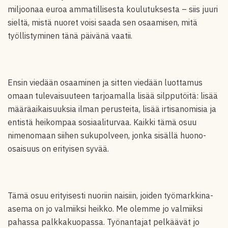
miljoonaa euroa ammatillisesta koulutuksesta – siis juuri
sieltä, mistä nuoret voisi saada sen osaamisen, mitä
työllistyminen tänä päivänä vaatii.
Ensin viedään osaaminen ja sitten viedään luottamus
omaan tulevaisuuteen tarjoamalla lisää silpputöitä: lisää
määräaikaisuuksia ilman perusteita, lisää irtisanomisia ja
entistä heikompaa sosiaaliturvaa. Kaikki tämä osuu
nimenomaan siihen sukupolveen, jonka sisällä huono-
osaisuus on erityisen syvää.
Tämä osuu erityisesti nuoriin naisiin, joiden työmarkkina-
asema on jo valmiiksi heikko. Me olemme jo valmiiksi
pahassa palkkakuopassa. Työnantajat pelkäävät jo