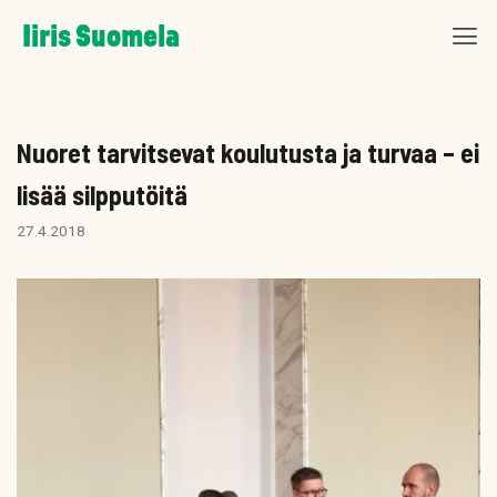
Skip
Iiris Suomela
to
content
Nuoret tarvitsevat koulutusta ja turvaa – ei
lisää silpputöitä
27.4.2018