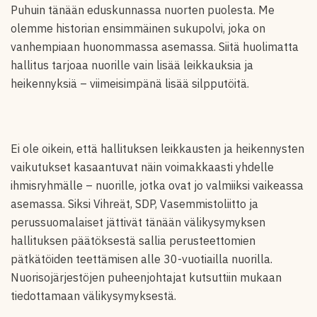
Puhuin tänään eduskunnassa nuorten puolesta. Me
olemme historian ensimmäinen sukupolvi, joka on
vanhempiaan huonommassa asemassa. Siitä huolimatta
hallitus tarjoaa nuorille vain lisää leikkauksia ja
heikennyksiä – viimeisimpänä lisää silpputöitä.
Ei ole oikein, että hallituksen leikkausten ja heikennysten
vaikutukset kasaantuvat näin voimakkaasti yhdelle
ihmisryhmälle – nuorille, jotka ovat jo valmiiksi vaikeassa
asemassa. Siksi Vihreät, SDP, Vasemmistoliitto ja
perussuomalaiset jättivät tänään välikysymyksen
hallituksen päätöksestä sallia perusteettomien
pätkätöiden teettämisen alle 30-vuotiailla nuorilla.
Nuorisojärjestöjen puheenjohtajat kutsuttiin mukaan
tiedottamaan välikysymyksestä.