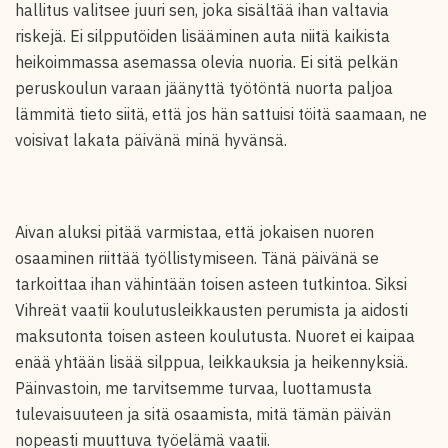
hallitus valitsee juuri sen, joka sisältää ihan valtavia
riskejä. Ei silpputöiden lisääminen auta niitä kaikista
heikoimmassa asemassa olevia nuoria. Ei sitä pelkän
peruskoulun varaan jäänyttä työtöntä nuorta paljoa
lämmitä tieto siitä, että jos hän sattuisi töitä saamaan, ne
voisivat lakata päivänä minä hyvänsä.
Aivan aluksi pitää varmistaa, että jokaisen nuoren
osaaminen riittää työllistymiseen. Tänä päivänä se
tarkoittaa ihan vähintään toisen asteen tutkintoa. Siksi
Vihreät vaatii koulutusleikkausten perumista ja aidosti
maksutonta toisen asteen koulutusta. Nuoret ei kaipaa
enää yhtään lisää silppua, leikkauksia ja heikennyksiä.
Päinvastoin, me tarvitsemme turvaa, luottamusta
tulevaisuuteen ja sitä osaamista, mitä tämän päivän
nopeasti muuttuva työelämä vaatii.