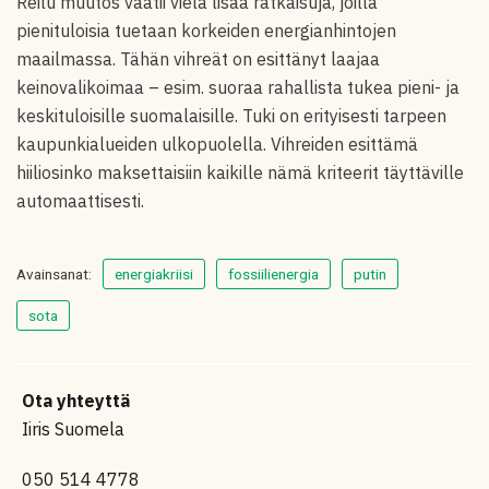
Reilu muutos vaatii vielä lisää ratkaisuja, joilla
pienituloisia tuetaan korkeiden energianhintojen
maailmassa. Tähän vihreät on esittänyt laajaa
keinovalikoimaa – esim. suoraa rahallista tukea pieni- ja
keskituloisille suomalaisille. Tuki on erityisesti tarpeen
kaupunkialueiden ulkopuolella. Vihreiden esittämä
hiiliosinko maksettaisiin kaikille nämä kriteerit täyttäville
automaattisesti.
Avainsanat:
energiakriisi
fossiilienergia
putin
sota
Ota yhteyttä
Iiris Suomela
050 514 4778