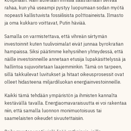
kotipihaan. Näin autetaan ihmisiä säästämään selvää
rahaa, kun yhä useampi pystyy luopumaan sodan myötä
nopeasti kallistuvista fossiilisista polttoaineista. Ilmasto
ja oma kukkaro voittavat, Putin häviää.
Samalla on varmistettava, että vihreän siirtymän
investoinnit kuten tuulivoimalat eivät junnaa byrokratian
hampaissa. Siksi päätimme kehysriihen yhteydessä, että
näille investoinneille annetaan etusija lupakäsittelyssä ja
hallintoa sujuvoitetaan laajemminkin. Tämä on tarpeen,
sillä takkuilevat luvitukset ja hitaat oikeusprosessit ovat
olleet hidasteena miljardiluokan energiainvestoinneille.
Kaikki tämä tehdään ympäristön ja ihmisten kannalta
kestävällä tavalla. Energiaomavaraisuutta ei voi rakentaa
niin, että samalla luonnon monimuotoisuus tai
saamelaisten oikeudet sivuutettaisiin.