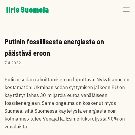
Skip
Iiris Suomela
to
content
Putinin fossiilisesta energiasta on
päästävä eroon
7.4.2022
Putinin sodan rahoittamisen on loputtava. Nykytilanne on
kestämätön: Ukrainan sodan syttymisen jälkeen EU on
käyttänyt lähes 30 miljardia euroa venäläiseen
fossiilienergiaan. Sama ongelma on koskenut myös
Suomea, sillä Suomessa käytetystä energiasta noin
kolmannes tulee Venäjältä. Esimerkiksi öljystä 90% on
venäläistä.