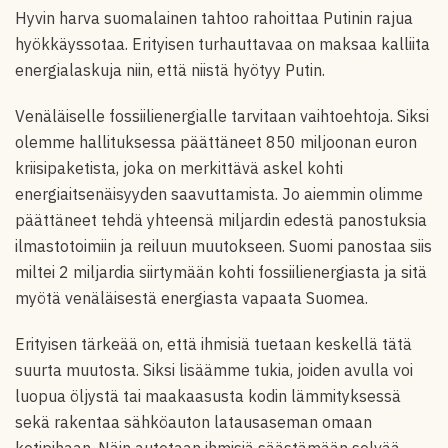
Hyvin harva suomalainen tahtoo rahoittaa Putinin rajua
hyökkäyssotaa. Erityisen turhauttavaa on maksaa kalliita
energialaskuja niin, että niistä hyötyy Putin.
Venäläiselle fossiilienergialle tarvitaan vaihtoehtoja. Siksi
olemme hallituksessa päättäneet 850 miljoonan euron
kriisipaketista, joka on merkittävä askel kohti
energiaitsenäisyyden saavuttamista. Jo aiemmin olimme
päättäneet tehdä yhteensä miljardin edestä panostuksia
ilmastotoimiin ja reiluun muutokseen. Suomi panostaa siis
miltei 2 miljardia siirtymään kohti fossiilienergiasta ja sitä
myötä venäläisestä energiasta vapaata Suomea.
Erityisen tärkeää on, että ihmisiä tuetaan keskellä tätä
suurta muutosta. Siksi lisäämme tukia, joiden avulla voi
luopua öljystä tai maakaasusta kodin lämmityksessä
sekä rakentaa sähköauton latausaseman omaan