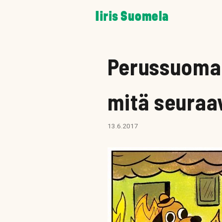
Skip
Iiris Suomela
to
content
Perussuomal
mitä seuraa
13.6.2017