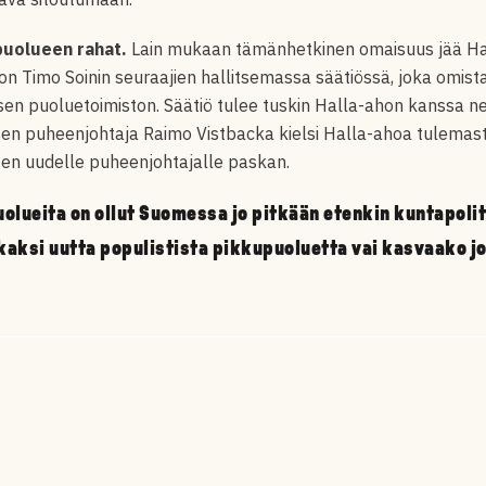
uolueen rahat.
Lain mukaan tämänhetkinen omaisuus jää Hall
 on Timo Soinin seuraajien hallitsemassa säätiössä, joka omi
n puoluetoimiston. Säätiö tulee tuskin Halla-ahon kanssa ne
ksen puheenjohtaja Raimo Vistbacka kielsi Halla-ahoa tulemas
en uudelle puheenjohtajalle paskan.
olueita on ollut Suomessa jo pitkään etenkin kuntapolit
i kaksi uutta populistista pikkupuoluetta vai kasvaako 