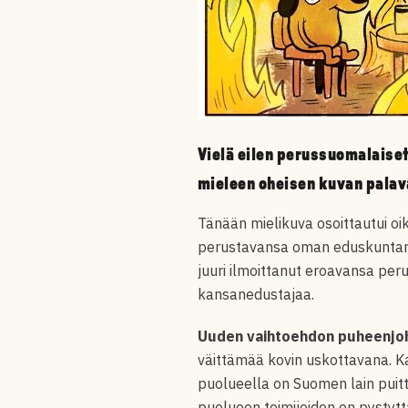
Vielä eilen perussuomalaiset
mieleen oheisen kuvan palav
Tänään mielikuva osoittautui o
perustavansa oman eduskuntaryh
juuri ilmoittanut eroavansa pe
kansanedustajaa.
Uuden vaihtoehdon puheenjoht
väittämää kovin uskottavana. Ka
puolueella on Suomen lain puitte
puolueen toimijoiden on pystyt