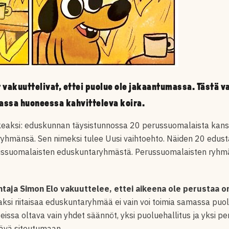
 vakuuttelivat, ettei puolue ole jakaantumassa. Tästä va
assa huoneessa kahvitteleva koira.
ikeaksi: eduskunnan täysistunnossa 20 perussuomalaista kansa
mänsä. Sen nimeksi tulee Uusi vaihtoehto. Näiden 20 edusta
russuomalaisten eduskuntaryhmästä. Perussuomalaisten ryhmää
aja Simon Elo vakuuttelee, ettei aikeena ole perustaa o
ksi riitaisaa eduskuntaryhmää ei vain voi toimia samassa puo
issa oltava vain yhdet säännöt, yksi puoluehallitus ja yksi per
tävä sitoutumaan.