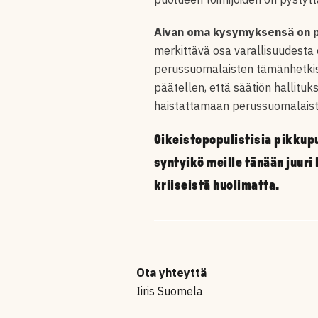
Aivan oma kysymyksensä on p
merkittävä osa varallisuudesta
perussuomalaisten tämänhetkise
päätellen, että säätiön hallitu
haistattamaan perussuomalaist
Oikeistopopulistisia pikkupu
syntyikö meille tänään juur
kriiseistä huolimatta.
Ota yhteyttä
Iiris Suomela