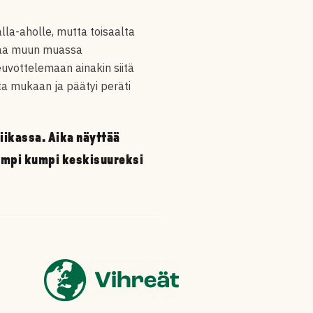
a-aholle, mutta toisaalta
staa muun muassa
uvottelemaan ainakin siitä
ta mukaan ja päätyi peräti
iikassa. Aika näyttää
jompi kumpi keskisuureksi