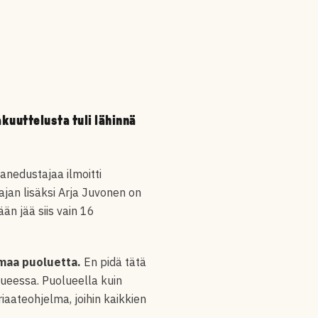
kuuttelusta tuli lähinnä
nedustajaa ilmoitti
jan lisäksi Arja Juvonen on
n jää siis vain 16
maa puoluetta.
En pidä tätä
lueessa. Puolueella kuin
iaateohjelma, joihin kaikkien