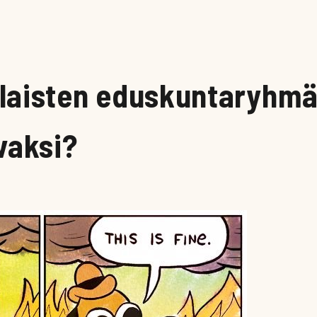
aisten eduskuntaryhmä
vaksi?