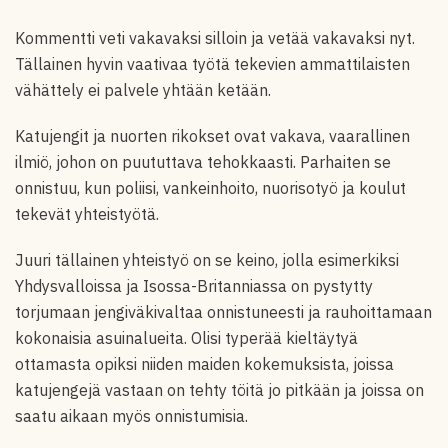
Kommentti veti vakavaksi silloin ja vetää vakavaksi nyt.
Tällainen hyvin vaativaa työtä tekevien ammattilaisten
vähättely ei palvele yhtään ketään.
Katujengit ja nuorten rikokset ovat vakava, vaarallinen
ilmiö, johon on puututtava tehokkaasti. Parhaiten se
onnistuu, kun poliisi, vankeinhoito, nuorisotyö ja koulut
tekevät yhteistyötä.
Juuri tällainen yhteistyö on se keino, jolla esimerkiksi
Yhdysvalloissa ja Isossa-Britanniassa on pystytty
torjumaan jengiväkivaltaa onnistuneesti ja rauhoittamaan
kokonaisia asuinalueita. Olisi typerää kieltäytyä
ottamasta opiksi niiden maiden kokemuksista, joissa
katujengejä vastaan on tehty töitä jo pitkään ja joissa on
saatu aikaan myös onnistumisia.