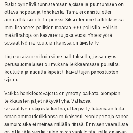
Riskit pyrittävä tunnistamaan ajoissa ja puuttumisen on
oltava nopeaa ja tehokasta. Tämä ei onnistu, ellei
ammattilaisia ole tarpeeksi. Siksi olemme hallituksessa
mm. lisänneet poliisien määrää 300 poliisilla. Poliisin
määrärahoja on kasvatettu joka vuosi. Yhteistyötä
sosiaalityön ja koulujen kanssa on tiivistetty.
Linja on aivan eri kuin viime hallituksella, jossa myös
perussuomalaiset oli mukana leikkaamassa poliisilta,
kouluilta ja nuorilta kipeästi kaivattujen panostusten
sijaan.
Vaikka henkilöstövajetta on yritetty paikata, aiempien
leikkausten jäljet näkyvät yhä. Valtaosa
sosiaalityöntekijöistä kertoo, ettei pysty tekemään töitä
oman ammattietiikkansa mukaisesti. Moni opettaja sanoo
samoin: aika ei meinaa millään riittää. Erityisen vaarallista
on, että tätä viestiä tulee myös vankiloista, joilla on aivan