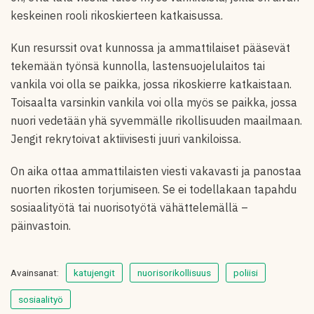
keskeinen rooli rikoskierteen katkaisussa.
Kun resurssit ovat kunnossa ja ammattilaiset pääsevät
tekemään työnsä kunnolla, lastensuojelulaitos tai
vankila voi olla se paikka, jossa rikoskierre katkaistaan.
Toisaalta varsinkin vankila voi olla myös se paikka, jossa
nuori vedetään yhä syvemmälle rikollisuuden maailmaan.
Jengit rekrytoivat aktiivisesti juuri vankiloissa.
On aika ottaa ammattilaisten viesti vakavasti ja panostaa
nuorten rikosten torjumiseen. Se ei todellakaan tapahdu
sosiaalityötä tai nuorisotyötä vähättelemällä –
päinvastoin.
Avainsanat:
katujengit
nuorisorikollisuus
poliisi
sosiaalityö