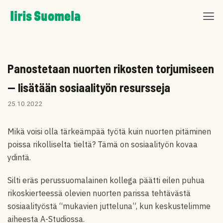
Skip
Iiris Suomela
to
content
Panostetaan nuorten rikosten torjumiseen
— lisätään sosiaalityön resursseja
25.10.2022
Mikä voisi olla tärkeämpää työtä kuin nuorten pitäminen
poissa rikolliselta tieltä? Tämä on sosiaalityön kovaa
ydintä.
Silti eräs perussuomalainen kollega päätti eilen puhua
rikoskierteessä olevien nuorten parissa tehtävästä
sosiaalityöstä “mukavien jutteluna”, kun keskustelimme
aiheesta A-Studiossa.