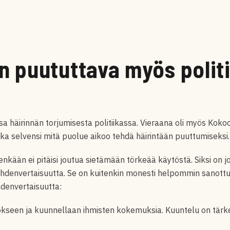
n puututtava myös polit
sa häirinnän torjumisesta politiikassa. Vieraana oli myös K
a selvensi mitä puolue aikoo tehdä häirintään puuttumiseksi.
nkään ei pitäisi joutua sietämään törkeää käytöstä. Siksi on jok
hdenvertaisuutta. Se on kuitenkin monesti helpommin sanottu 
hdenvertaisuutta:
kseen ja kuunnellaan ihmisten kokemuksia. Kuuntelu on tärk