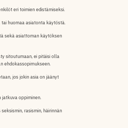
ilöt eri toimien edistämiseksi.
a tai huomaa asiatonta käytöstä.
estä sekä asiattoman käytöksen
y sitoutumaan, ei pitäisi olla
sian ehdokassopimukseen.
an, jos jokin asia on jäänyt
an jatkuva oppiminen.
 seksismin, rasismin, häirinnän