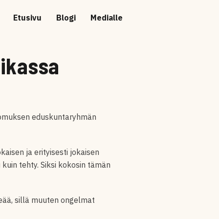
Etusivu
Blogi
Medialle
iikassa
okoomuksen eduskuntaryhmän
aisen ja erityisesti jokaisen
kuin tehty. Siksi kokosin tämän
eää, sillä muuten ongelmat