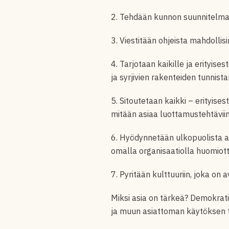
2. Tehdään kunnon suunnitelma j
3. Viestitään ohjeista mahdolli
4. Tarjotaan kaikille ja erityi
ja syrjivien rakenteiden tunnist
5. Sitoutetaan kaikki – erityises
mitään asiaa luottamustehtävii
6. Hyödynnetään ulkopuolista as
omalla organisaatiolla huomiott
7. Pyritään kulttuuriin, joka on 
Miksi asia on tärkeä? Demokratia
ja muun asiattoman käytöksen to