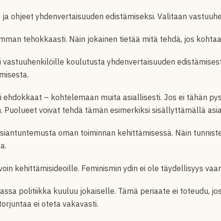
a ohjeet yhdenvertaisuuden edistämiseksi. Valitaan vastuuhenk
simman tehokkaasti. Näin jokainen tietää mitä tehdä, jos kohta
sesti vastuuhenkilöille koulutusta yhdenvertaisuuden edistämis
amisesta.
ti ehdokkaat – kohtelemaan muita asiallisesti. Jos ei tähän pyst
n. Puolueet voivat tehdä tämän esimerkiksi sisällyttämällä a
iantuntemusta oman toiminnan kehittämisessä. Näin tunnisteta
a.
avoin kehittämisideoille. Feminismin ydin ei ole täydellisyys va
ssa politiikka kuuluu jokaiselle. Tämä periaate ei toteudu, jos
rjuntaa ei oteta vakavasti.