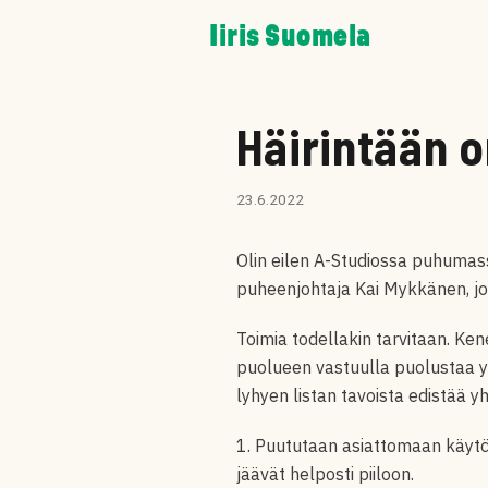
Skip
Iiris Suomela
to
content
Häirintään o
23.6.2022
Olin eilen A-Studiossa puhumas
puheenjohtaja Kai Mykkänen, jok
Toimia todellakin tarvitaan. Kene
puolueen vastuulla puolustaa y
lyhyen listan tavoista
edistää y
1. Puututaan asiattomaan käytö
jäävät helposti piiloon.