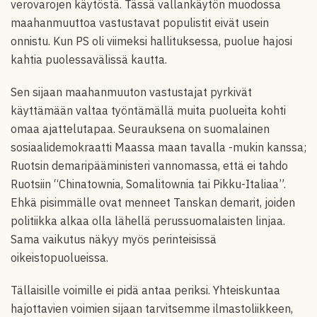
verovarojen käytöstä. Tässä vallankäytön muodossa
maahanmuuttoa vastustavat populistit eivät usein
onnistu. Kun PS oli viimeksi hallituksessa, puolue hajosi
kahtia puolessavälissä kautta.
Sen sijaan maahanmuuton vastustajat pyrkivät
käyttämään valtaa työntämällä muita puolueita kohti
omaa ajattelutapaa. Seurauksena on suomalainen
sosiaalidemokraatti Maassa maan tavalla -mukin kanssa;
Ruotsin demaripääministeri vannomassa, että ei tahdo
Ruotsiin “Chinatownia, Somalitownia tai Pikku-Italiaa”.
Ehkä pisimmälle ovat menneet Tanskan demarit, joiden
politiikka alkaa olla lähellä perussuomalaisten linjaa.
Sama vaikutus näkyy myös perinteisissä
oikeistopuolueissa.
Tällaisille voimille ei pidä antaa periksi. Yhteiskuntaa
hajottavien voimien sijaan tarvitsemme ilmastoliikkeen,