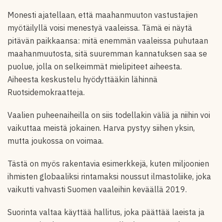
Monesti ajatellaan, että maahanmuuton vastustajien
myötäilyllä voisi menestyä vaaleissa. Tämä ei näytä
pitävän paikkaansa: mitä enemmän vaaleissa puhutaan
maahanmuutosta, sitä suuremman kannatuksen saa se
puolue, jolla on selkeimmät mielipiteet aiheesta.
Aiheesta keskustelu hyödyttääkin lähinnä
Ruotsidemokraatteja.
Vaalien puheenaiheilla on siis todellakin väliä ja niihin voi
vaikuttaa meistä jokainen. Harva pystyy siihen yksin,
mutta joukossa on voimaa.
Tästä on myös rakentavia esimerkkejä, kuten miljoonien
ihmisten globaaliksi rintamaksi noussut ilmastoliike, joka
vaikutti vahvasti Suomen vaaleihin keväällä 2019.
Suorinta valtaa käyttää hallitus, joka päättää laeista ja