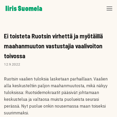
Skip
Iiris Suomela
to
content
Ei toisteta Ruotsin virhettä ja myötäillä
maahanmuuton vastustajia vaalivoiton
toivossa
12.9.2022
Ruotsin vaalien tuloksia lasketaan parhaillaan. Vaalien
alla keskusteltiin paljon maahanmuutosta, mikä näkyy
tuloksissa: Ruotsidemokraatit pääsivät johtamaan
keskustelua ja valtaosa muista puolueista seurasi
perässä. Nyt puolue onkin nousemassa maan toiseksi
suurimmaksi.