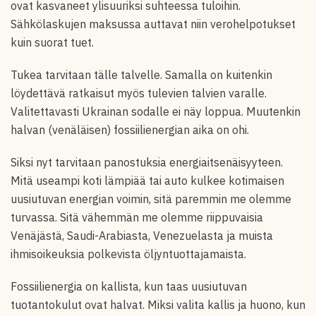
ovat kasvaneet ylisuuriksi suhteessa tuloihin.
Sähkölaskujen maksussa auttavat niin verohelpotukset
kuin suorat tuet.
Tukea tarvitaan tälle talvelle. Samalla on kuitenkin
löydettävä ratkaisut myös tulevien talvien varalle.
Valitettavasti Ukrainan sodalle ei näy loppua. Muutenkin
halvan (venäläisen) fossiilienergian aika on ohi.
Siksi nyt tarvitaan panostuksia energiaitsenäisyyteen.
Mitä useampi koti lämpiää tai auto kulkee kotimaisen
uusiutuvan energian voimin, sitä paremmin me olemme
turvassa. Sitä vähemmän me olemme riippuvaisia
Venäjästä, Saudi-Arabiasta, Venezuelasta ja muista
ihmisoikeuksia polkevista öljyntuottajamaista.
Fossiilienergia on kallista, kun taas uusiutuvan
tuotantokulut ovat halvat. Miksi valita kallis ja huono, kun