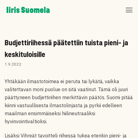
Skip
Iiris Suomela
to
content
Budjettiriihessä päätettiin tuista pieni- ja
keskituloisille
1.9.2022
Yhtäkään ilmastotoimea ei peruta tai lykätä, vaikka
valitettavan moni puolue on sitä vaatinut. Tämä oli juuri
päättyneen budjettiriihen merkittävin päätös. Suomi pitää
kiinni vastuullisesta ilmastolinjasta ja pyrkii edelleen
maailman ensimmäiseksi hiilineutraaliksi
hyvinvointivaltioksi.
Lisäksi Vihreät tavoitteli riihessä tukea etenkin pieni- ja