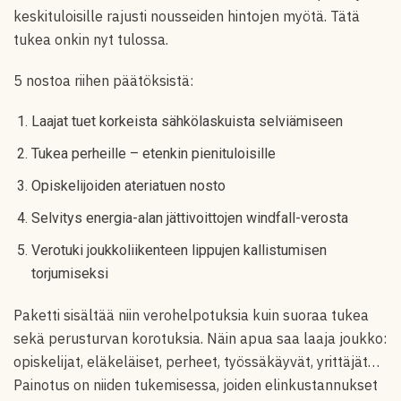
keskituloisille rajusti nousseiden hintojen myötä. Tätä
tukea onkin nyt tulossa.
5 nostoa riihen päätöksistä:
Laajat tuet korkeista sähkölaskuista selviämiseen
Tukea perheille – etenkin pienituloisille
Opiskelijoiden ateriatuen nosto
Selvitys energia-alan jättivoittojen windfall-verosta
Verotuki joukkoliikenteen lippujen kallistumisen
torjumiseksi
Paketti sisältää niin verohelpotuksia kuin suoraa tukea
sekä perusturvan korotuksia. Näin apua saa laaja joukko:
opiskelijat, eläkeläiset, perheet, työssäkäyvät, yrittäjät…
Painotus on niiden tukemisessa, joiden elinkustannukset