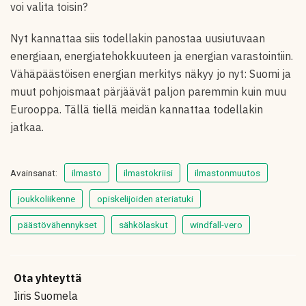
voi valita toisin?
Nyt kannattaa siis todellakin panostaa uusiutuvaan
energiaan, energiatehokkuuteen ja energian varastointiin.
Vähäpäästöisen energian merkitys näkyy jo nyt: Suomi ja
muut pohjoismaat pärjäävät paljon paremmin kuin muu
Eurooppa. Tällä tiellä meidän kannattaa todellakin
jatkaa.
Avainsanat:
ilmasto
ilmastokriisi
ilmastonmuutos
joukkoliikenne
opiskelijoiden ateriatuki
päästövähennykset
sähkölaskut
windfall-vero
Ota yhteyttä
Iiris Suomela